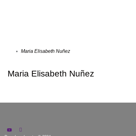
Maria Elisabeth Nuñez
Maria Elisabeth Nuñez
Y
I
o
c