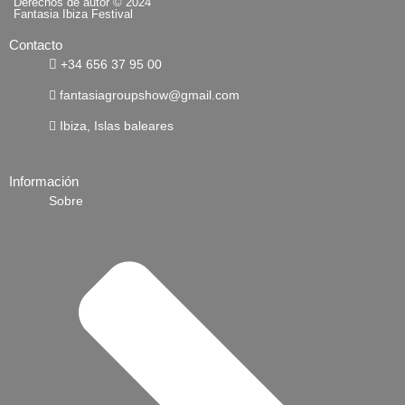
u
o
Derechos de autor © 2024
Fantasia Ibiza Festival
t
f
u
o
Contacto
b
n
e
t
+34 656 37 95 00
-
i
fantasiagroupshow@gmail.com
n
s
Ibiza, Islas baleares
t
a
g
r
Información
a
Sobre
m